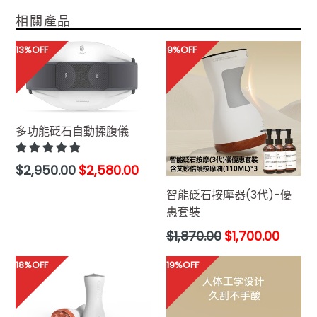
相關產品
13%OFF
9%OFF
多功能砭石自動揉腹儀
售
$2,950.00
$2,580.00
價
智能砭石按摩器(3代)-優
惠套裝
售
$1,870.00
$1,700.00
價
18%OFF
19%OFF