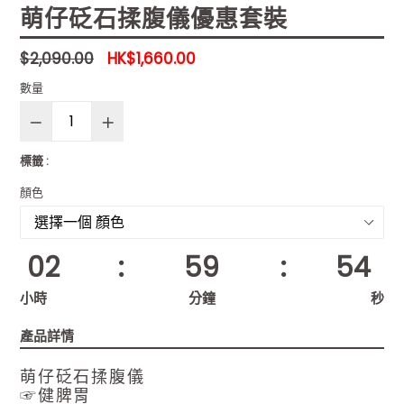
萌仔砭石揉腹儀優惠套裝
售
$2,090.00
HK$1,660.00
價
數量
標籤 :
顏色
02
:
59
:
53
小時
分鐘
秒
產品詳情
萌仔砭石揉腹儀
☞健脾胃