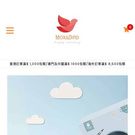
頁
面
跳
轉
0
中......
購
購
展
開/
折
疊
香港訂單滿$ 1,000包郵/澳門及中國滿$ 1000包郵/海外訂單滿$ 8,500包郵